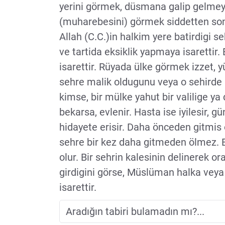
yerini görmek, düsmana galip gelmeye
(muharebesini) görmek siddetten son
Allah (C.C.)in halkim yere batirdigi s
ve tartida eksiklik yapmaya isarettir
isarettir. Rüyada ülke görmek izzet, yü
sehre malik oldugunu veya o sehirde
kimse, bir mülke yahut bir valilige ya
bekarsa, evlenir. Hasta ise iyilesir, g
hidayete erisir. Daha önceden gitmis 
sehre bir kez daha gitmeden ölmez. 
olur. Bir sehrin kalesinin delinerek ora
girdigini görse, Müslüman halka veya 
isarettir.