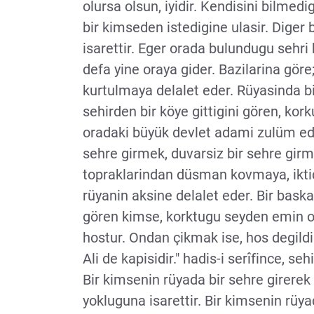
olursa olsun, iyidir. Kendisini bilmedi
bir kimseden istedigine ulasir. Diger b
isarettir. Eger orada bulundugu sehri b
defa yine oraya gider. Bazilarina gö
kurtulmaya delalet eder. Rüyasinda bir
sehirden bir köye gittigini gören, ko
oradaki büyük devlet adami zulüm edec
sehre girmek, duvarsiz bir sehre girmek
topraklarindan düsman kovmaya, iktida
rüyanin aksine delalet eder. Bir baska
gören kimse, korktugu seyden emin olu
hostur. Ondan çikmak ise, hos degildir,
Ali de kapisidir." hadis-i serîfince, seh
Bir kimsenin rüyada bir sehre girerek
yokluguna isarettir. Bir kimsenin rüya