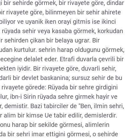
gi bir sehirde görmek, bir rivayete göre, dindar
ir rivayete göre, bilinmeyen bir sehir ahirete
iliyor ve uyanik iken orayi gitmis ise ikinci
re; rüyada sehir veya kasaba görmek, korkudan
 sehirden çikan bir belaya ugrar. Bir
rkudan kurtulur. sehrin harap oldugunu görmek,
egine delalet eder. Etrafi duvarla çevrili bir
ten iyidir. Bir rivayete göre, duvarli sehir,
rli bir devlet baskanina; sursuz sehir de bu
 rivayete görede: Rüyada bir sehre girdigini
r, ibn-i Sirin rüyada sehre girmek hayir ve
 demistir. Bazi tabirciler de "Ben, ilmin sehri,
ir alim bir kimse Ue tabir edilir, demislerdir.
 onu harap bir sekilde görmesi, alimlerin
da bir sehri imar ettigini görmesi, o sehirde