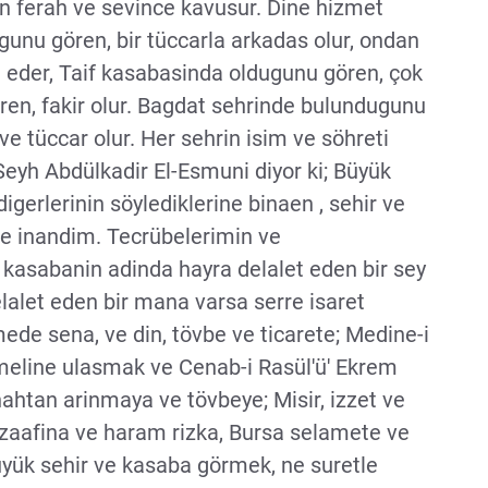
 ferah ve sevince kavusur. Dine hizmet
nu gören, bir tüccarla arkadas olur, ondan
 eder, Taif kasabasinda oldugunu gören, çok
ren, fakir olur. Bagdat sehrinde bulundugunu
ve tüccar olur. Her sehrin isim ve söhreti
 Seyh Abdülkadir El-Esmuni diyor ki; Büyük
digerlerinin söylediklerine binaen , sehir ve
ve inandim. Tecrübelerimin ve
 kasabanin adinda hayra delalet eden bir sey
lalet eden bir mana varsa serre isaret
e sena, ve din, tövbe ve ticarete; Medine-i
eline ulasmak ve Cenab-i Rasül'ü' Ekrem
htan arinmaya ve tövbeye; Misir, izzet ve
n zaafina ve haram rizka, Bursa selamete ve
 büyük sehir ve kasaba görmek, ne suretle