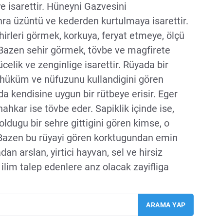
 isarettir. Hüneyni Gazvesini
ra üzüntü ve kederden kurtulmaya isarettir.
ehirleri görmek, korkuya, feryat etmeye, ölçü
. Bazen sehir görmek, tövbe ve magfirete
celik ve zenginlige isarettir. Rüyada bir
 hüküm ve nüfuzunu kullandigini gören
 da kendisine uygun bir rütbeye erisir. Eger
ünahkar ise tövbe eder. Sapiklik içinde ise,
oldugu bir sehre gittigini gören kimse, o
Bazen bu rüyayi gören korktugundan emin
dan arslan, yirtici hayvan, sel ve hirsiz
ilim talep edenlere anz olacak zayifliga