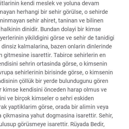
fitlarinin kendi meslek ve yoluna devam
nmayan herhangi bir sehir görülse, o sehirde
Taninmayan sehir ahiret, taninan ve bilinen
r halkinin dinidir. Bundan dolayi bir kimse
rlerinin yikildigini görse ve sehir de tanidigi
nin dinsiz kalmalarina, bazen onlarin dinlerinde
 gitmesine isarettir. Tabirce sehirlerin en
endisini sehrin ortasinda görse, o kimsenin
vrupa sehirlerinin birisinde görse, o kimsenin
ndisinin çöllük bir yerde bulundugunu gören
ir kimse kendisini önceden harap olmus ve
gini ve birçok kimseler o sehri eskiden
k yaptiklarim görse, orada bir alimin veya
a çikmasina yahut dogmasina isarettir. Sehir,
lusup görüsmeye isarettir. Rüyada Bedir,