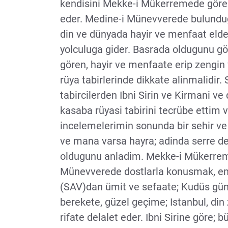
kendisini Mekke-i Mükerremede gören
eder. Medine-i Münevverede bulundugu
din ve dünyada hayir ve menfaat elde
yolculuga gider. Basrada oldugunu gö
gören, hayir ve menfaate erip zengin 
rüya tabirlerinde dikkate alinmalidir.
tabircilerden Ibni Sirin ve Kirmani ve 
kasaba rüyasi tabirini tecrübe ettim 
incelemelerimin sonunda bir sehir ve
ve mana varsa hayra; adinda serre de
oldugunu anladim. Mekke-i Mükerremed
Münevverede dostlarla konusmak, em
(SAV)dan ümit ve sefaate; Kudüs güna
berekete, güzel geçime; Istanbul, di
rifate delalet eder. Ibni Sirine göre;