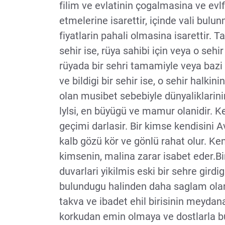
filim ve evlatinin çogalmasina ve evl
etmelerine isarettir, içinde vali bulu
fiyatlarin pahali olmasina isarettir. 
sehir ise, rüya sahibi için veya o sehi
rüyada bir sehri tamamiyle veya bazi ye
ve bildigi bir sehir ise, o sehir halki
olan musibet sebebiyle dünyaliklarinin
lylsi, en büyügü ve mamur olanidir. K
geçimi darlasir. Bir kimse kendisini A
kalb gözü kör ve gönlü rahat olur. Ke
kimsenin, malina zarar isabet eder.B
duvarlari yikilmis eski bir sehre girdi
bulundugu halinden daha saglam olara
takva ve ibadet ehil birisinin meydan
korkudan emin olmaya ve dostlarla bu