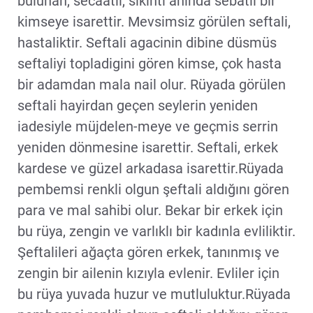
bulunan, secaatli, sikinti aninda sebatli bir
kimseye isarettir. Mevsimsiz görülen seftali,
hastaliktir. Seftali agacinin dibine düsmüs
seftaliyi topladigini gören kimse, çok hasta
bir adamdan mala nail olur. Rüyada görülen
seftali hayirdan geçen seylerin yeniden
iadesiyle müjdelen-meye ve geçmis serrin
yeniden dönmesine isarettir. Seftali, erkek
kardese ve güzel arkadasa isarettir.Rüyada
pembemsi renkli olgun şeftali aldığını gören
para ve mal sahibi olur. Bekar bir erkek için
bu rüya, zengin ve varlıklı bir kadınla evliliktir.
Şeftalileri ağaçta gören erkek, tanınmış ve
zengin bir ailenin kızıyla evlenir. Evliler için
bu rüya yuvada huzur ve mutluluktur.Rüyada