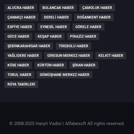
ALUCRA HABER
BULANCAK HABER
ÇAMOLUK HABER
ÇANAKÇI HABER
DERELI HABER
DOĞANKENT HABER
ESPIYE HABER
EYNESIL HABER
GÖRELE HABER
GÜCE HABER
KEŞAP HABER
PIRAZIZ HABER
ŞEBINKARAHISAR HABER
TIREBOLU HABER
YAĞLIDERE HABER
GIRESUN MERKEZ HABER
KELKIT HABER
KÖSE HABER
KÜRTÜN HABER
ŞIRAN HABER
TORUL HABER
GÜMÜŞHANE MERKEZ HABER
RÜYA TABIRLERI
© 2008-2025 Harşit Vadisi |
Alfabesoft
All rights reserved.