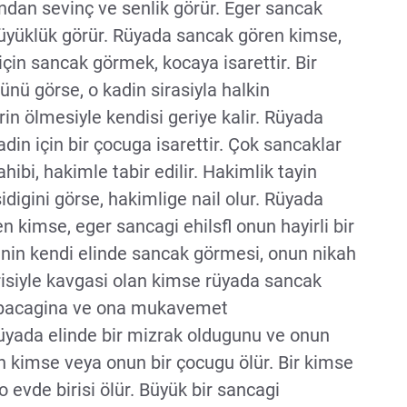
indan sevinç ve senlik görür. Eger sancak
üyüklük görür. Rüyada sancak gören kimse,
 için sancak görmek, kocaya isarettir. Bir
ü görse, o kadin sirasiyla halkin
larin ölmesiyle kendisi geriye kalir. Rüyada
in için bir çocuga isarettir. Çok sancaklar
ibi, hakimle tabir edilir. Hakimlik tayin
digini görse, hakimlige nail olur. Rüyada
en kimse, eger sancagi ehilsfl onun hayirli bir
enin kendi elinde sancak görmesi, onun nikah
birisiyle kavgasi olan kimse rüyada sancak
apacagina ve ona mukavemet
Rüyada elinde bir mizrak oldugunu ve onun
 kimse veya onun bir çocugu ölür. Bir kimse
 evde birisi ölür. Büyük bir sancagi