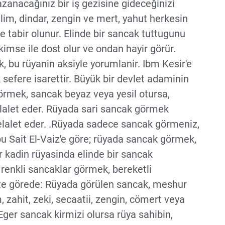
zanacağınız bir iş gezisine gideceğinizi
im, dindar, zengin ve mert, yahut herkesin
le tabir olunur. Elinde bir sancak tuttugunu
 kimse ile dost olur ve ondan hayir görür.
 bu rüyanin aksiyle yorumlanir. Ibm Kesir'e
sefere isarettir. Büyük bir devlet adaminin
görmek, sancak beyaz veya yesil otursa,
elalet eder. Rüyada sari sancak görmek
delalet eder. .Rüyada sadece sancak görmeniz,
u Sait El-Vaiz'e göre; rüyada sancak görmek,
ir kadin rüyasinda elinde bir sancak
renkli sancaklar görmek, bereketli
yete görede: Rüyada görülen sancak, meshur
m, zahit, zeki, secaatii, zengin, cömert veya
Eger sancak kirmizi olursa rüya sahibin,