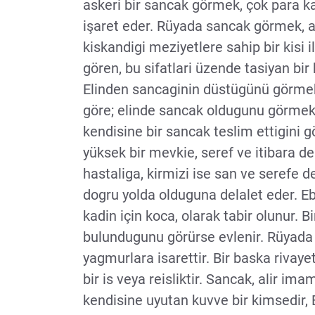
askeri bir sancak görmek, çok para ka
işaret eder. Rüyada sancak görmek, al
kiskandigi meziyetlere sahip bir kisi i
gören, bu sifatlari üzende tasiyan bir
Elinden sancaginin düstügünü görmek,
göre; elinde sancak oldugunu görmek 
kendisine bir sancak teslim ettigini 
yüksek bir mevkie, seref ve itibara d
hastaliga, kirmizi ise san ve serefe 
dogru yolda olduguna delalet eder. Eb
kadin için koca, olarak tabir olunur. B
bulundugunu görürse evlenir. Rüyada 
yagmurlara isarettir. Bir baska riva
bir is veya reisliktir. Sancak, alir ima
kendisine uyutan kuvve bir kimsedir, 