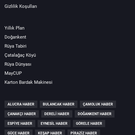
Gizlilik Koşulları
Yıllık Plan
Doğankent
Rüya Tabiri
Çatalağaç Köyü
Rüya Dünyası
MayCUP
Karton Bardak Makinesi
ALUCRA HABER
BULANCAK HABER
ÇAMOLUK HABER
ÇANAKÇI HABER
DERELI HABER
DOĞANKENT HABER
ESPIYE HABER
EYNESIL HABER
GÖRELE HABER
GÜCE HABER
KEŞAP HABER
PIRAZIZ HABER