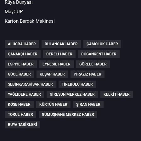
Rüya Dünyası
MayCUP
Karton Bardak Makinesi
ALUCRA HABER
BULANCAK HABER
ÇAMOLUK HABER
ÇANAKÇI HABER
DERELI HABER
DOĞANKENT HABER
ESPIYE HABER
EYNESIL HABER
GÖRELE HABER
GÜCE HABER
KEŞAP HABER
PIRAZIZ HABER
ŞEBINKARAHISAR HABER
TIREBOLU HABER
YAĞLIDERE HABER
GIRESUN MERKEZ HABER
KELKIT HABER
KÖSE HABER
KÜRTÜN HABER
ŞIRAN HABER
TORUL HABER
GÜMÜŞHANE MERKEZ HABER
RÜYA TABIRLERI