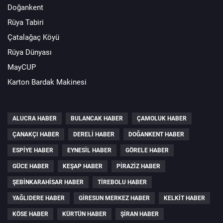
Doğankent
Rüya Tabiri
Çatalağaç Köyü
Rüya Dünyası
MayCUP
Karton Bardak Makinesi
ALUCRA HABER
BULANCAK HABER
ÇAMOLUK HABER
ÇANAKÇI HABER
DERELI HABER
DOĞANKENT HABER
ESPIYE HABER
EYNESIL HABER
GÖRELE HABER
GÜCE HABER
KEŞAP HABER
PIRAZIZ HABER
ŞEBINKARAHISAR HABER
TIREBOLU HABER
YAĞLIDERE HABER
GIRESUN MERKEZ HABER
KELKIT HABER
KÖSE HABER
KÜRTÜN HABER
ŞIRAN HABER