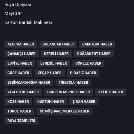
Rüya Dünyası
MayCUP
Karton Bardak Makinesi
ALUCRA HABER
BULANCAK HABER
ÇAMOLUK HABER
ÇANAKÇI HABER
DERELI HABER
DOĞANKENT HABER
ESPIYE HABER
EYNESIL HABER
GÖRELE HABER
GÜCE HABER
KEŞAP HABER
PIRAZIZ HABER
ŞEBINKARAHISAR HABER
TIREBOLU HABER
YAĞLIDERE HABER
GIRESUN MERKEZ HABER
KELKIT HABER
KÖSE HABER
KÜRTÜN HABER
ŞIRAN HABER
TORUL HABER
GÜMÜŞHANE MERKEZ HABER
RÜYA TABIRLERI