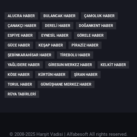
ALUCRA HABER
BULANCAK HABER
ÇAMOLUK HABER
ÇANAKÇI HABER
DERELI HABER
DOĞANKENT HABER
ESPIYE HABER
EYNESIL HABER
GÖRELE HABER
GÜCE HABER
KEŞAP HABER
PIRAZIZ HABER
ŞEBINKARAHISAR HABER
TIREBOLU HABER
YAĞLIDERE HABER
GIRESUN MERKEZ HABER
KELKIT HABER
KÖSE HABER
KÜRTÜN HABER
ŞIRAN HABER
TORUL HABER
GÜMÜŞHANE MERKEZ HABER
RÜYA TABIRLERI
© 2008-2025 Harşit Vadisi |
Alfabesoft
All rights reserved.