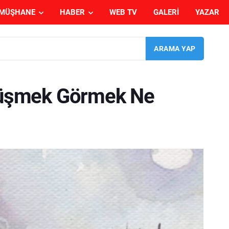
MÜŞHANE
HABER
WEB TV
GALERI
YAZAR
üşmek Görmek Ne