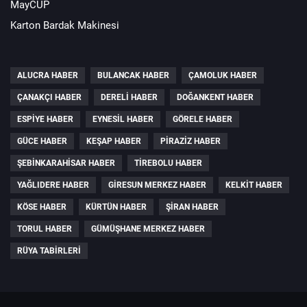
MayCUP
Karton Bardak Makinesi
ALUCRA HABER
BULANCAK HABER
ÇAMOLUK HABER
ÇANAKÇI HABER
DERELI HABER
DOĞANKENT HABER
ESPIYE HABER
EYNESIL HABER
GÖRELE HABER
GÜCE HABER
KEŞAP HABER
PIRAZIZ HABER
ŞEBINKARAHISAR HABER
TIREBOLU HABER
YAĞLIDERE HABER
GIRESUN MERKEZ HABER
KELKIT HABER
KÖSE HABER
KÜRTÜN HABER
ŞIRAN HABER
TORUL HABER
GÜMÜŞHANE MERKEZ HABER
RÜYA TABIRLERI