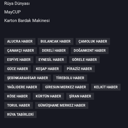
Rüya Dünyası
MayCUP
Karton Bardak Makinesi
ALUCRA HABER
BULANCAK HABER
ÇAMOLUK HABER
ÇANAKÇI HABER
DERELI HABER
DOĞANKENT HABER
ESPIYE HABER
EYNESIL HABER
GÖRELE HABER
GÜCE HABER
KEŞAP HABER
PIRAZIZ HABER
ŞEBINKARAHISAR HABER
TIREBOLU HABER
YAĞLIDERE HABER
GIRESUN MERKEZ HABER
KELKIT HABER
KÖSE HABER
KÜRTÜN HABER
ŞIRAN HABER
TORUL HABER
GÜMÜŞHANE MERKEZ HABER
RÜYA TABIRLERI