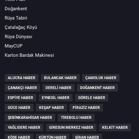
Doğankent
Rüya Tabiri
Çatalağaç Köyü
Rüya Dünyası
MayCUP
Karton Bardak Makinesi
ALUCRA HABER
BULANCAK HABER
ÇAMOLUK HABER
ÇANAKÇI HABER
DERELI HABER
DOĞANKENT HABER
ESPIYE HABER
EYNESIL HABER
GÖRELE HABER
GÜCE HABER
KEŞAP HABER
PIRAZIZ HABER
ŞEBINKARAHISAR HABER
TIREBOLU HABER
YAĞLIDERE HABER
GIRESUN MERKEZ HABER
KELKIT HABER
KÖSE HABER
KÜRTÜN HABER
ŞIRAN HABER