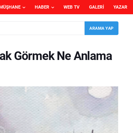
MÜŞHANE
HABER
WEB TV
GALERI
YAZAR
mak Görmek Ne Anlama