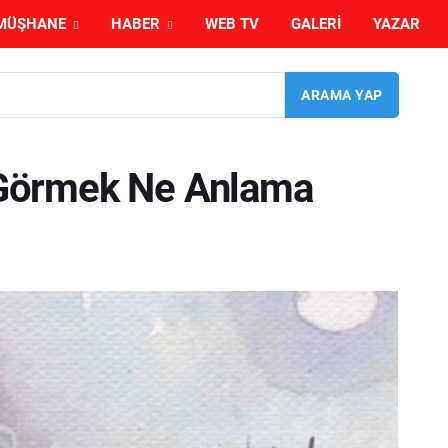
MÜŞHANE
HABER
WEB TV
GALERI
YAZAR
Görmek Ne Anlama