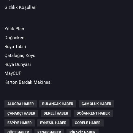
Gizlilik Koşulları
Yıllık Plan
Doğankent
Rüya Tabiri
Çatalağaç Köyü
Rüya Dünyası
MayCUP
Karton Bardak Makinesi
ALUCRA HABER
BULANCAK HABER
ÇAMOLUK HABER
ÇANAKÇI HABER
DERELI HABER
DOĞANKENT HABER
ESPIYE HABER
EYNESIL HABER
GÖRELE HABER
GÜCE HABER
KEŞAP HABER
PIRAZIZ HABER