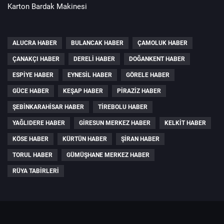
Karton Bardak Makinesi
ALUCRA HABER
BULANCAK HABER
ÇAMOLUK HABER
ÇANAKÇI HABER
DERELI HABER
DOĞANKENT HABER
ESPIYE HABER
EYNESIL HABER
GÖRELE HABER
GÜCE HABER
KEŞAP HABER
PIRAZIZ HABER
ŞEBINKARAHISAR HABER
TIREBOLU HABER
YAĞLIDERE HABER
GIRESUN MERKEZ HABER
KELKIT HABER
KÖSE HABER
KÜRTÜN HABER
ŞIRAN HABER
TORUL HABER
GÜMÜŞHANE MERKEZ HABER
RÜYA TABIRLERI