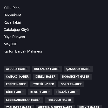
Yıllık Plan
Doğankent
Rüya Tabiri
Çatalağaç Köyü
Rüya Dünyası
MayCUP
Karton Bardak Makinesi
ALUCRA HABER
BULANCAK HABER
ÇAMOLUK HABER
ÇANAKÇI HABER
DERELI HABER
DOĞANKENT HABER
ESPIYE HABER
EYNESIL HABER
GÖRELE HABER
GÜCE HABER
KEŞAP HABER
PIRAZIZ HABER
ŞEBINKARAHISAR HABER
TIREBOLU HABER
YAĞLIDERE HABER
GIRESUN MERKEZ HABER
KELKIT HABER