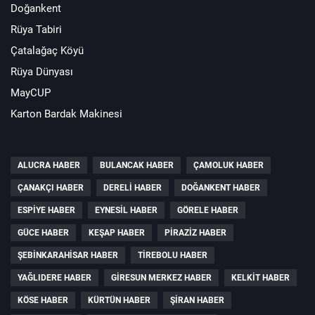
Doğankent
Rüya Tabiri
Çatalağaç Köyü
Rüya Dünyası
MayCUP
Karton Bardak Makinesi
ALUCRA HABER
BULANCAK HABER
ÇAMOLUK HABER
ÇANAKÇI HABER
DERELI HABER
DOĞANKENT HABER
ESPIYE HABER
EYNESIL HABER
GÖRELE HABER
GÜCE HABER
KEŞAP HABER
PIRAZIZ HABER
ŞEBINKARAHISAR HABER
TIREBOLU HABER
YAĞLIDERE HABER
GIRESUN MERKEZ HABER
KELKIT HABER
KÖSE HABER
KÜRTÜN HABER
ŞIRAN HABER