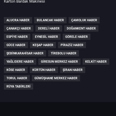
Karton Bardak Makinesi
ALUCRA HABER
BULANCAK HABER
ÇAMOLUK HABER
ÇANAKÇI HABER
DERELI HABER
DOĞANKENT HABER
ESPIYE HABER
EYNESIL HABER
GÖRELE HABER
GÜCE HABER
KEŞAP HABER
PIRAZIZ HABER
ŞEBINKARAHISAR HABER
TIREBOLU HABER
YAĞLIDERE HABER
GIRESUN MERKEZ HABER
KELKIT HABER
KÖSE HABER
KÜRTÜN HABER
ŞIRAN HABER
TORUL HABER
GÜMÜŞHANE MERKEZ HABER
RÜYA TABIRLERI