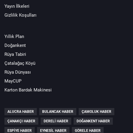
Yayın İlkeleri
Gizlilik Koşulları
Yıllık Plan
Doğankent
Rüya Tabiri
Çatalağaç Köyü
Rüya Dünyası
MayCUP
Karton Bardak Makinesi
ALUCRA HABER
BULANCAK HABER
ÇAMOLUK HABER
ÇANAKÇI HABER
DERELI HABER
DOĞANKENT HABER
ESPIYE HABER
EYNESIL HABER
GÖRELE HABER