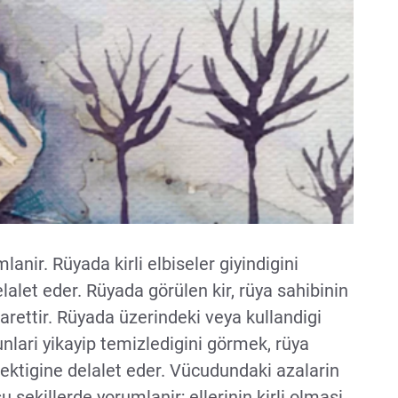
anir. Rüyada kirli elbiseler giyindigini
lalet eder. Rüyada görülen kir, rüya sahibinin
sarettir. Rüyada üzerindeki veya kullandigi
unlari yikayip temizledigini görmek, rüya
rektigine delalet eder. Vücudundaki azalarin
u sekillerde yorumlanir; ellerinin kirli olmasi.