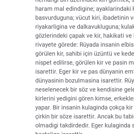
haram mal edindigine; ayaklarindaki 
basvurduguna; vücut kiri, ibadetinin v
riyakarligina ve dalkavukluguna; kula
gözlerindeki çapak ve kir, hakikati ve
rivayete görede: Rüyada insanin elb
görülen kir, sahibi için üzüntü ve keder
nispet edilirse, görülen kir ve pasin
isarettir. Eger kir ve pas dünyanin em
dünyasinin bozulmasina isarettir. Rüya
neselenecek bir söz ve kendisine gelec
kirlerini yedigini gören kimse, erkekle
yapar. Bir insanin kulaginda çokça ki
çirkin bir söze isarettir. Ancak bu tabir
olmadigi takdirdedir. Eger kulaginda sa