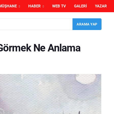
MÜŞHANE
HABER
WEB TV
GALERI
YAZAR
) Görmek Ne Anlama