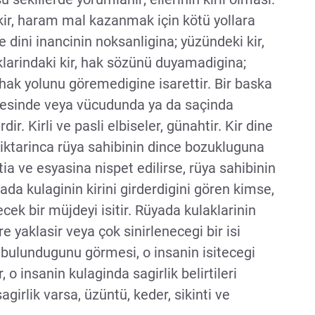
kir, haram mal kazanmak için kötü yollara
e dini inancinin noksanligina; yüzündeki kir,
klarindaki kir, hak sözünü duyamadigina;
 hak yolunu göremedigine isarettir. Bir baska
isesinde veya vücudunda ya da saçinda
dir. Kirli ve pasli elbiseler, günahtir. Kir dine
 miktarinca rüya sahibinin dince bozukluguna
tia ve esyasina nispet edilirse, rüya sahibinin
da kulaginin kirini girderdigini gören kimse,
ek bir müjdeyi isitir. Rüyada kulaklarinin
re yaklasir veya çok sinirlenecegi bir isi
r bulundugunu görmesi, o insanin isitecegi
, o insanin kulaginda sagirlik belirtileri
girlik varsa, üzüntü, keder, sikinti ve