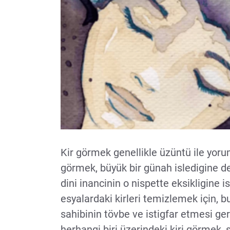
Kir görmek genellikle üzüntü ile yoruml
görmek, büyük bir günah isledigine de
dini inancinin o nispette eksikligine i
esyalardaki kirleri temizlemek için, b
sahibinin tövbe ve istigfar etmesi ge
herhangi biri üzerindeki kiri görmek, s