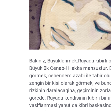
Bakınız; Büyüklenmek.Rüyada kibirl
Büyüklük Cenab-i Hakka mahsustur. Bu
görmek, cehennem azabi ile tabir ol
zengin bir kisi olarak görmek, ve bun
rizkinin daralacagina, geçiminin zorl
görede: Rüyada kendisinin kibirli bir 
vasiflanmasi yahut da kibri baskasi