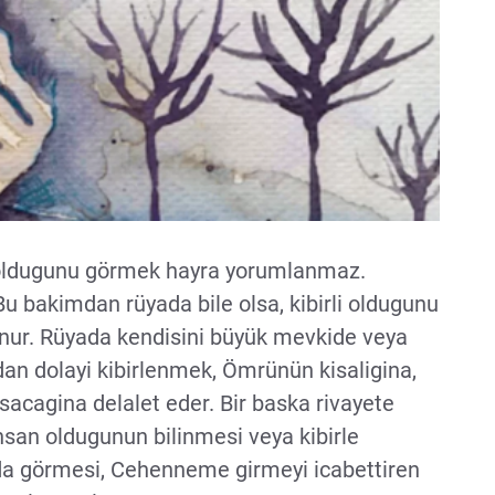
i oldugunu görmek hayra yorumlanmaz.
 bakimdan rüyada bile olsa, kibirli oldugunu
unur. Rüyada kendisini büyük mevkide veya
dan dolayi kibirlenmek, Ömrünün kisaligina,
asacagina delalet eder. Bir baska rivayete
insan oldugunun bilinmesi veya kibirle
nda görmesi, Cehenneme girmeyi icabettiren