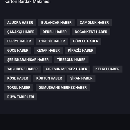
Karton Bardak Makinesi
ALUCRA HABER
BULANCAK HABER
ÇAMOLUK HABER
ÇANAKÇI HABER
DERELI HABER
DOĞANKENT HABER
ESPIYE HABER
EYNESIL HABER
GÖRELE HABER
GÜCE HABER
KEŞAP HABER
PIRAZIZ HABER
ŞEBINKARAHISAR HABER
TIREBOLU HABER
YAĞLIDERE HABER
GIRESUN MERKEZ HABER
KELKIT HABER
KÖSE HABER
KÜRTÜN HABER
ŞIRAN HABER
TORUL HABER
GÜMÜŞHANE MERKEZ HABER
RÜYA TABIRLERI