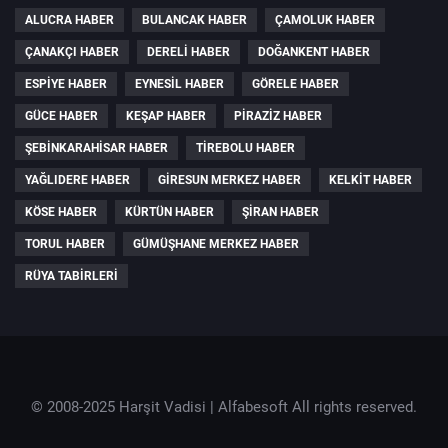
ALUCRA HABER
BULANCAK HABER
ÇAMOLUK HABER
ÇANAKÇI HABER
DERELI HABER
DOĞANKENT HABER
ESPIYE HABER
EYNESIL HABER
GÖRELE HABER
GÜCE HABER
KEŞAP HABER
PIRAZIZ HABER
ŞEBINKARAHISAR HABER
TIREBOLU HABER
YAĞLIDERE HABER
GIRESUN MERKEZ HABER
KELKIT HABER
KÖSE HABER
KÜRTÜN HABER
ŞIRAN HABER
TORUL HABER
GÜMÜŞHANE MERKEZ HABER
RÜYA TABIRLERI
© 2008-2025 Harşit Vadisi |
Alfabesoft
All rights reserved.