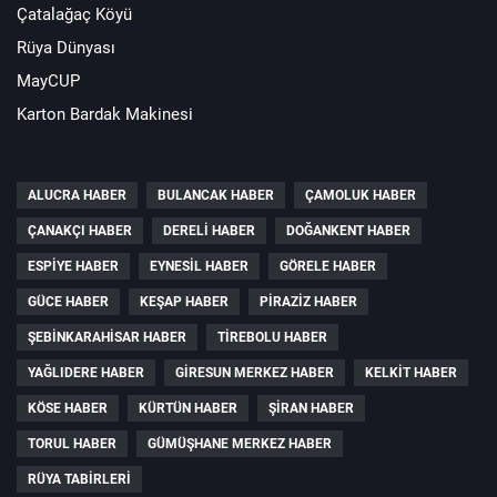
Çatalağaç Köyü
Rüya Dünyası
MayCUP
Karton Bardak Makinesi
ALUCRA HABER
BULANCAK HABER
ÇAMOLUK HABER
ÇANAKÇI HABER
DERELI HABER
DOĞANKENT HABER
ESPIYE HABER
EYNESIL HABER
GÖRELE HABER
GÜCE HABER
KEŞAP HABER
PIRAZIZ HABER
ŞEBINKARAHISAR HABER
TIREBOLU HABER
YAĞLIDERE HABER
GIRESUN MERKEZ HABER
KELKIT HABER
KÖSE HABER
KÜRTÜN HABER
ŞIRAN HABER
TORUL HABER
GÜMÜŞHANE MERKEZ HABER
RÜYA TABIRLERI