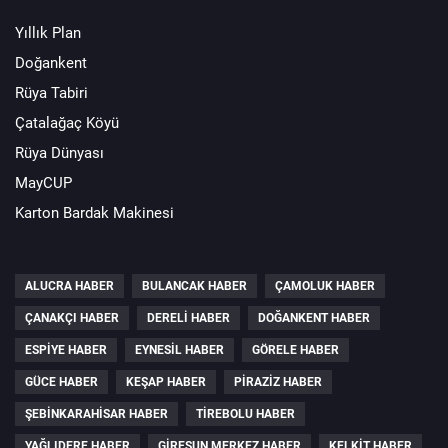
Yıllık Plan
Doğankent
Rüya Tabiri
Çatalağaç Köyü
Rüya Dünyası
MayCUP
Karton Bardak Makinesi
ALUCRA HABER
BULANCAK HABER
ÇAMOLUK HABER
ÇANAKÇI HABER
DERELI HABER
DOĞANKENT HABER
ESPIYE HABER
EYNESIL HABER
GÖRELE HABER
GÜCE HABER
KEŞAP HABER
PIRAZIZ HABER
ŞEBINKARAHISAR HABER
TIREBOLU HABER
YAĞLIDERE HABER
GIRESUN MERKEZ HABER
KELKIT HABER