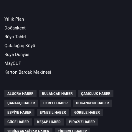
Yıllık Plan
Doğankent
Rüya Tabiri
Çatalağaç Köyü
Rüya Dünyası
MayCUP
Karton Bardak Makinesi
ALUCRA HABER
BULANCAK HABER
ÇAMOLUK HABER
ÇANAKÇI HABER
DERELI HABER
DOĞANKENT HABER
ESPIYE HABER
EYNESIL HABER
GÖRELE HABER
GÜCE HABER
KEŞAP HABER
PIRAZIZ HABER
ŞEBINKARAHISAR HABER
TIREBOLU HABER