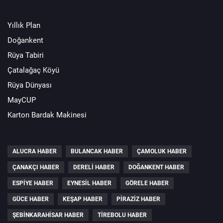
Yıllık Plan
Doğankent
Rüya Tabiri
Çatalağaç Köyü
Rüya Dünyası
MayCUP
Karton Bardak Makinesi
ALUCRA HABER
BULANCAK HABER
ÇAMOLUK HABER
ÇANAKÇI HABER
DERELI HABER
DOĞANKENT HABER
ESPIYE HABER
EYNESIL HABER
GÖRELE HABER
GÜCE HABER
KEŞAP HABER
PIRAZIZ HABER
ŞEBINKARAHISAR HABER
TIREBOLU HABER