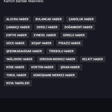
Karton Bardak Makinesi
ALUCRA HABER
BULANCAK HABER
ÇAMOLUK HABER
ÇANAKÇI HABER
DERELI HABER
DOĞANKENT HABER
ESPIYE HABER
EYNESIL HABER
GÖRELE HABER
GÜCE HABER
KEŞAP HABER
PIRAZIZ HABER
ŞEBINKARAHISAR HABER
TIREBOLU HABER
YAĞLIDERE HABER
GIRESUN MERKEZ HABER
KELKIT HABER
KÖSE HABER
KÜRTÜN HABER
ŞIRAN HABER
TORUL HABER
GÜMÜŞHANE MERKEZ HABER
RÜYA TABIRLERI