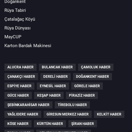
Doğankent
Rüya Tabiri
Çatalağaç Köyü
Rüya Dünyası
MayCUP
Karton Bardak Makinesi
ALUCRA HABER
BULANCAK HABER
ÇAMOLUK HABER
ÇANAKÇI HABER
DERELI HABER
DOĞANKENT HABER
ESPIYE HABER
EYNESIL HABER
GÖRELE HABER
GÜCE HABER
KEŞAP HABER
PIRAZIZ HABER
ŞEBINKARAHISAR HABER
TIREBOLU HABER
YAĞLIDERE HABER
GIRESUN MERKEZ HABER
KELKIT HABER
KÖSE HABER
KÜRTÜN HABER
ŞIRAN HABER