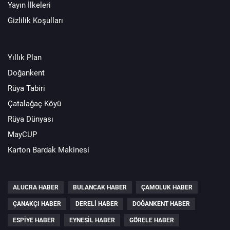
Yayın İlkeleri
Gizlilik Koşulları
Yıllık Plan
Doğankent
Rüya Tabiri
Çatalağaç Köyü
Rüya Dünyası
MayCUP
Karton Bardak Makinesi
ALUCRA HABER
BULANCAK HABER
ÇAMOLUK HABER
ÇANAKÇI HABER
DERELI HABER
DOĞANKENT HABER
ESPIYE HABER
EYNESIL HABER
GÖRELE HABER