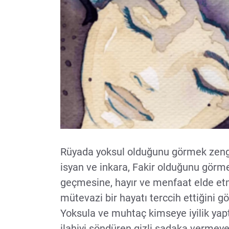
Rüyada yoksul olduğunu görmek zengi
isyan ve inkara, Fakir olduğunu görme
geçmesine, hayır ve menfaat elde etm
mütevazi bir hayatı terccih ettiğini 
Yoksula ve muhtaç kimseye iyilik ya
ilahiyi söndüren gizli sadaka verme