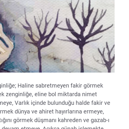
nliğe; Haline sabretmeyen fakir görmek
k zenginliğe, eline bol miktarda nimet
eye, Varlık içinde bulunduğu halde fakir ve
görmek dünya ve ahiret hayırlarına ermeye,
ptığını görmek düşmanı kahreden ve gazab-ı
ye devam etmeye, Açıkça günah işlemekte