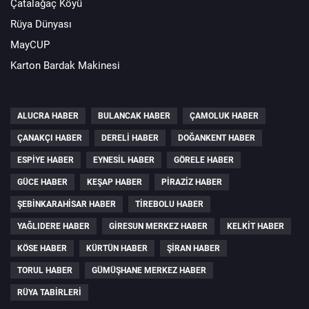
Çatalağaç Köyü
Rüya Dünyası
MayCUP
Karton Bardak Makinesi
ALUCRA HABER
BULANCAK HABER
ÇAMOLUK HABER
ÇANAKÇI HABER
DERELI HABER
DOĞANKENT HABER
ESPIYE HABER
EYNESIL HABER
GÖRELE HABER
GÜCE HABER
KEŞAP HABER
PIRAZIZ HABER
ŞEBINKARAHISAR HABER
TIREBOLU HABER
YAĞLIDERE HABER
GIRESUN MERKEZ HABER
KELKIT HABER
KÖSE HABER
KÜRTÜN HABER
ŞIRAN HABER
TORUL HABER
GÜMÜŞHANE MERKEZ HABER
RÜYA TABIRLERI