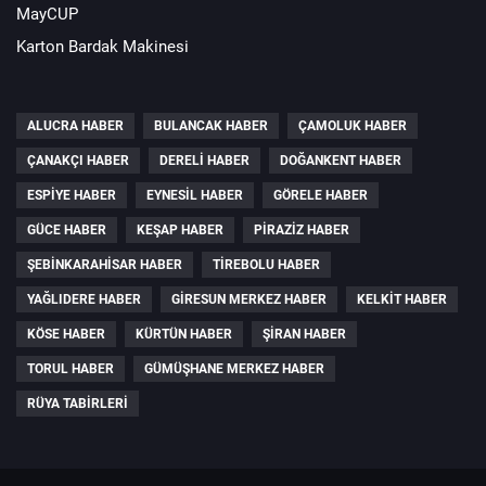
MayCUP
Karton Bardak Makinesi
ALUCRA HABER
BULANCAK HABER
ÇAMOLUK HABER
ÇANAKÇI HABER
DERELI HABER
DOĞANKENT HABER
ESPIYE HABER
EYNESIL HABER
GÖRELE HABER
GÜCE HABER
KEŞAP HABER
PIRAZIZ HABER
ŞEBINKARAHISAR HABER
TIREBOLU HABER
YAĞLIDERE HABER
GIRESUN MERKEZ HABER
KELKIT HABER
KÖSE HABER
KÜRTÜN HABER
ŞIRAN HABER
TORUL HABER
GÜMÜŞHANE MERKEZ HABER
RÜYA TABIRLERI