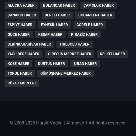
ALUCRA HABER
BULANCAK HABER
ÇAMOLUK HABER
ÇANAKÇI HABER
DERELI HABER
DOĞANKENT HABER
ESPIYE HABER
EYNESIL HABER
GÖRELE HABER
GÜCE HABER
KEŞAP HABER
PIRAZIZ HABER
ŞEBINKARAHISAR HABER
TIREBOLU HABER
YAĞLIDERE HABER
GIRESUN MERKEZ HABER
KELKIT HABER
KÖSE HABER
KÜRTÜN HABER
ŞIRAN HABER
TORUL HABER
GÜMÜŞHANE MERKEZ HABER
RÜYA TABIRLERI
© 2008-2025 Harşit Vadisi |
Alfabesoft
All rights reserved.