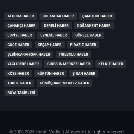
ALUCRA HABER
BULANCAK HABER
ÇAMOLUK HABER
ÇANAKÇI HABER
DERELI HABER
DOĞANKENT HABER
ESPIYE HABER
EYNESIL HABER
GÖRELE HABER
GÜCE HABER
KEŞAP HABER
PIRAZIZ HABER
ŞEBINKARAHISAR HABER
TIREBOLU HABER
YAĞLIDERE HABER
GIRESUN MERKEZ HABER
KELKIT HABER
KÖSE HABER
KÜRTÜN HABER
ŞIRAN HABER
TORUL HABER
GÜMÜŞHANE MERKEZ HABER
RÜYA TABIRLERI
© 2008-2025 Harşit Vadisi |
Alfabesoft
All rights reserved.