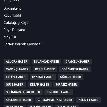
Yıllık Plan
Doğankent
Rüya Tabiri
Çatalağaç Köyü
Rüya Dünyası
MayCUP
Karton Bardak Makinesi
ALUCRA HABER
BULANCAK HABER
ÇAMOLUK HABER
ÇANAKÇI HABER
DERELI HABER
DOĞANKENT HABER
ESPIYE HABER
EYNESIL HABER
GÖRELE HABER
GÜCE HABER
KEŞAP HABER
PIRAZIZ HABER
ŞEBINKARAHISAR HABER
TIREBOLU HABER
YAĞLIDERE HABER
GIRESUN MERKEZ HABER
KELKIT HABER