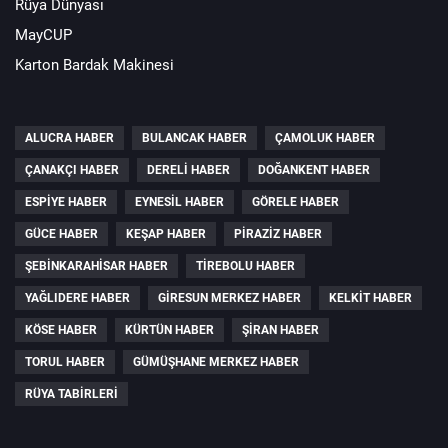
Rüya Dünyası
MayCUP
Karton Bardak Makinesi
ALUCRA HABER
BULANCAK HABER
ÇAMOLUK HABER
ÇANAKÇI HABER
DERELI HABER
DOĞANKENT HABER
ESPIYE HABER
EYNESIL HABER
GÖRELE HABER
GÜCE HABER
KEŞAP HABER
PIRAZIZ HABER
ŞEBINKARAHISAR HABER
TIREBOLU HABER
YAĞLIDERE HABER
GIRESUN MERKEZ HABER
KELKIT HABER
KÖSE HABER
KÜRTÜN HABER
ŞIRAN HABER
TORUL HABER
GÜMÜŞHANE MERKEZ HABER
RÜYA TABIRLERI