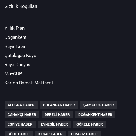
Gizlilik Koşulları
Yıllık Plan
Doğankent
Rüya Tabiri
Çatalağaç Köyü
Rüya Dünyası
MayCUP
Karton Bardak Makinesi
ALUCRA HABER
BULANCAK HABER
ÇAMOLUK HABER
ÇANAKÇI HABER
DERELI HABER
DOĞANKENT HABER
ESPIYE HABER
EYNESIL HABER
GÖRELE HABER
GÜCE HABER
KEŞAP HABER
PIRAZIZ HABER