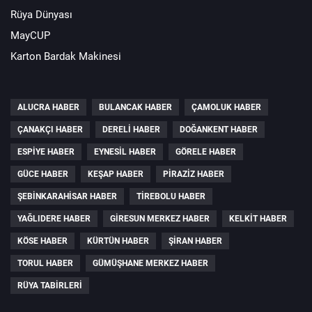
Rüya Dünyası
MayCUP
Karton Bardak Makinesi
ALUCRA HABER
BULANCAK HABER
ÇAMOLUK HABER
ÇANAKÇI HABER
DERELI HABER
DOĞANKENT HABER
ESPIYE HABER
EYNESIL HABER
GÖRELE HABER
GÜCE HABER
KEŞAP HABER
PIRAZIZ HABER
ŞEBINKARAHISAR HABER
TIREBOLU HABER
YAĞLIDERE HABER
GIRESUN MERKEZ HABER
KELKIT HABER
KÖSE HABER
KÜRTÜN HABER
ŞIRAN HABER
TORUL HABER
GÜMÜŞHANE MERKEZ HABER
RÜYA TABIRLERI