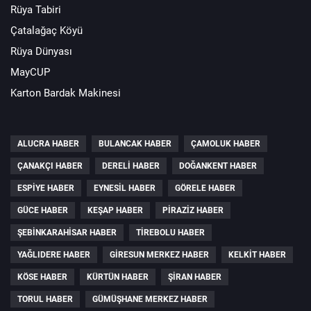
Rüya Tabiri
Çatalağaç Köyü
Rüya Dünyası
MayCUP
Karton Bardak Makinesi
ALUCRA HABER
BULANCAK HABER
ÇAMOLUK HABER
ÇANAKÇI HABER
DERELI HABER
DOĞANKENT HABER
ESPIYE HABER
EYNESIL HABER
GÖRELE HABER
GÜCE HABER
KEŞAP HABER
PIRAZIZ HABER
ŞEBINKARAHISAR HABER
TIREBOLU HABER
YAĞLIDERE HABER
GIRESUN MERKEZ HABER
KELKIT HABER
KÖSE HABER
KÜRTÜN HABER
ŞIRAN HABER
TORUL HABER
GÜMÜŞHANE MERKEZ HABER