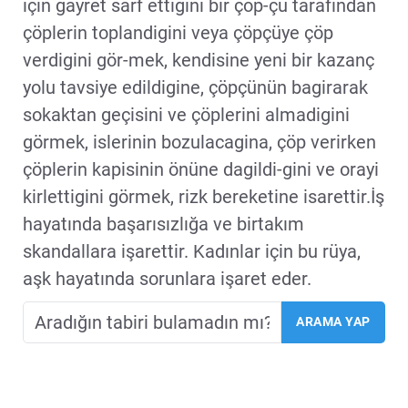
için gayret sarf ettigini bir çöp-çü tarafindan
çöplerin toplandigini veya çöpçüye çöp
verdigini gör-mek, kendisine yeni bir kazanç
yolu tavsiye edildigine, çöpçünün bagirarak
sokaktan geçisini ve çöplerini almadigini
görmek, islerinin bozulacagina, çöp verirken
çöplerin kapisinin önüne dagildi-gini ve orayi
kirlettigini görmek, rizk bereketine isarettir.İş
hayatında başarısızlığa ve birtakım
skandallara işarettir. Kadınlar için bu rüya,
aşk hayatında sorunlara işaret eder.