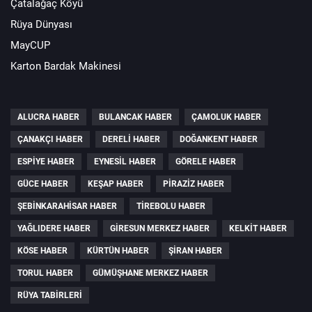
Çatalağaç Köyü
Rüya Dünyası
MayCUP
Karton Bardak Makinesi
ALUCRA HABER
BULANCAK HABER
ÇAMOLUK HABER
ÇANAKÇI HABER
DERELI HABER
DOĞANKENT HABER
ESPIYE HABER
EYNESIL HABER
GÖRELE HABER
GÜCE HABER
KEŞAP HABER
PIRAZIZ HABER
ŞEBINKARAHISAR HABER
TIREBOLU HABER
YAĞLIDERE HABER
GIRESUN MERKEZ HABER
KELKIT HABER
KÖSE HABER
KÜRTÜN HABER
ŞIRAN HABER
TORUL HABER
GÜMÜŞHANE MERKEZ HABER
RÜYA TABIRLERI