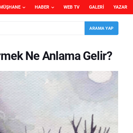
MÜŞHANE
HABER
WEB TV
GALERI
YAZAR
örmek Ne Anlama Gelir?