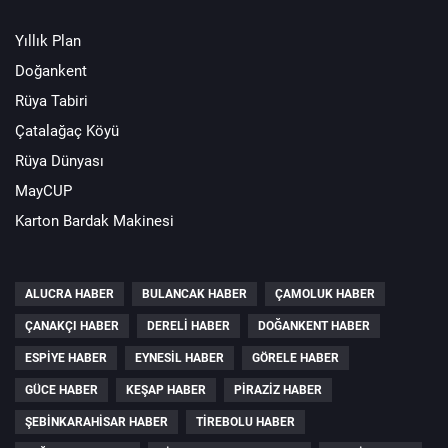
Yıllık Plan
Doğankent
Rüya Tabiri
Çatalağaç Köyü
Rüya Dünyası
MayCUP
Karton Bardak Makinesi
ALUCRA HABER
BULANCAK HABER
ÇAMOLUK HABER
ÇANAKÇI HABER
DERELI HABER
DOĞANKENT HABER
ESPIYE HABER
EYNESIL HABER
GÖRELE HABER
GÜCE HABER
KEŞAP HABER
PIRAZIZ HABER
ŞEBINKARAHISAR HABER
TIREBOLU HABER