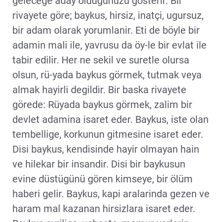
gelecege aday oldugunuzu gösterir. Bir
rivayete göre; baykus, hirsiz, inatçi, ugursuz,
bir adam olarak yorumlanir. Eti de böyle bir
adamin mali ile, yavrusu da öy-le bir evlat ile
tabir edilir. Her ne sekil ve suretle olursa
olsun, rü-yada baykus görmek, tutmak veya
almak hayirli degildir. Bir baska rivayete
görede: Rüyada baykus görmek, zalim bir
devlet adamina isaret eder. Baykus, iste olan
tembellige, korkunun gitmesine isaret eder.
Disi baykus, kendisinde hayir olmayan hain
ve hilekar bir insandir. Disi bir baykusun
evine düstügünü gören kimseye, bir ölüm
haberi gelir. Baykus, kapi aralarinda gezen ve
haram mal kazanan hirsizlara isaret eder.