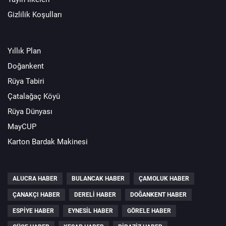
Gizlilik Koşulları
Yıllık Plan
Doğankent
Rüya Tabiri
Çatalağaç Köyü
Rüya Dünyası
MayCUP
Karton Bardak Makinesi
ALUCRA HABER
BULANCAK HABER
ÇAMOLUK HABER
ÇANAKÇI HABER
DERELI HABER
DOĞANKENT HABER
ESPIYE HABER
EYNESIL HABER
GÖRELE HABER