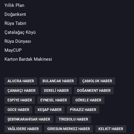
Yıllık Plan
Doğankent
Rüya Tabiri
Çatalağaç Köyü
Rüya Dünyası
MayCUP
Karton Bardak Makinesi
ALUCRA HABER
BULANCAK HABER
ÇAMOLUK HABER
ÇANAKÇI HABER
DERELI HABER
DOĞANKENT HABER
ESPIYE HABER
EYNESIL HABER
GÖRELE HABER
GÜCE HABER
KEŞAP HABER
PIRAZIZ HABER
ŞEBINKARAHISAR HABER
TIREBOLU HABER
YAĞLIDERE HABER
GIRESUN MERKEZ HABER
KELKIT HABER