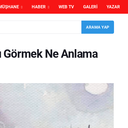
MÜŞHANE
HABER
WEB TV
GALERI
YAZAR
u Görmek Ne Anlama