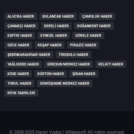
ALUCRA HABER
BULANCAK HABER
ÇAMOLUK HABER
ÇANAKÇI HABER
DERELI HABER
DOĞANKENT HABER
ESPIYE HABER
EYNESIL HABER
GÖRELE HABER
GÜCE HABER
KEŞAP HABER
PIRAZIZ HABER
ŞEBINKARAHISAR HABER
TIREBOLU HABER
YAĞLIDERE HABER
GIRESUN MERKEZ HABER
KELKIT HABER
KÖSE HABER
KÜRTÜN HABER
ŞIRAN HABER
TORUL HABER
GÜMÜŞHANE MERKEZ HABER
RÜYA TABIRLERI
© 2008-2025 Harşit Vadisi |
Alfabesoft
All rights reserved.