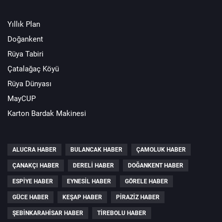
Yıllık Plan
Doğankent
Rüya Tabiri
Çatalağaç Köyü
Rüya Dünyası
MayCUP
Karton Bardak Makinesi
ALUCRA HABER
BULANCAK HABER
ÇAMOLUK HABER
ÇANAKÇI HABER
DERELI HABER
DOĞANKENT HABER
ESPIYE HABER
EYNESIL HABER
GÖRELE HABER
GÜCE HABER
KEŞAP HABER
PIRAZIZ HABER
ŞEBINKARAHISAR HABER
TIREBOLU HABER